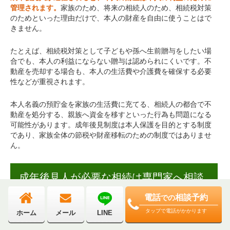
管理されます。
家族のため、将来の相続人のため、相続税対策
のためといった理由だけで、本人の財産を自由に使うことはで
きません。
たとえば、相続税対策として子どもや孫へ生前贈与をしたい場
合でも、本人の利益にならない贈与は認められにくいです。不
動産を売却する場合も、本人の生活費や介護費を確保する必要
性などが重視されます。
本人名義の預貯金を家族の生活費に充てる、相続人の都合で不
動産を処分する、親族へ資金を移すといった行為も問題になる
可能性があります。成年後見制度は本人保護を目的とする制度
であり、家族全体の節税や財産移転のための制度ではありませ
ん。
成年後見人が必要な相続は専門家へ相談
すべき理由
電話
相談予約
での
タップで電話がかかります
ホーム
メール
LINE
成年後見人が関係する相続は、通常の相続よりも複雑になりや