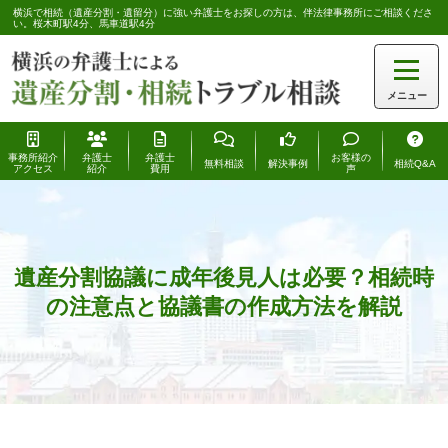
横浜で相続（遺産分割・遺留分）に強い弁護士をお探しの方は、伴法律事務所にご相談くださ
い。桜木町駅4分、馬車道駅4分
事務所紹介
弁護士
弁護士
お客様の
無料相談
解決事例
相続Q&A
アクセス
紹介
費用
声
横浜の弁護士による 遺産分割・相続相談
>
コラム
>
遺産分割について
>
遺産分割協議に成年
遺産分割協議に成年後見人は必要？相続時
の注意点と協議書の作成方法を解説